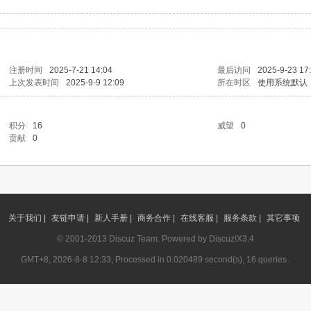
注册时间
2025-7-21 14:04
最后访问
2025-9-23 17
上次发表时间
2025-9-9 12:09
所在时区
使用系统默认
积分
16
威望
0
贡献
0
关于我们 |
友链申请 |
新人手册 |
商务合作 |
在线客服 |
服务条款 |
其它事项
© 2001-2013
Discuz Team.
Powered by
Discuz!
X3.4
GMT+8, 2026-8-8 12:33, Processed in 0.020489 second(s), 16 queries .