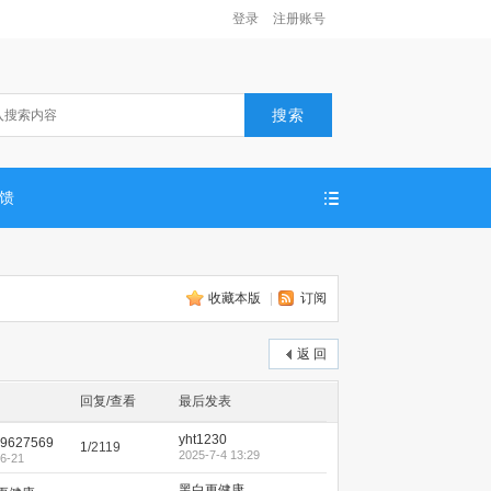
登录
注册账号
搜索
反馈
收藏本版
|
订阅
返 回
回复/查看
最后发表
yht1230
9627569
1
/2119
2025-7-4 13:29
6-21
黑白更健康