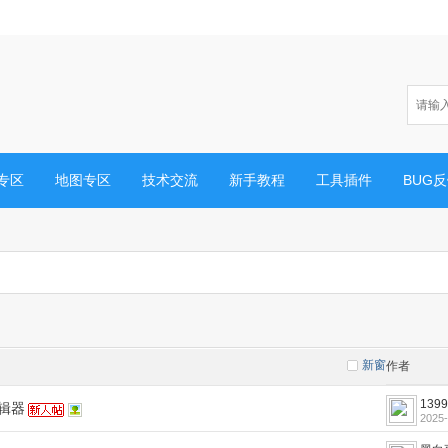
专区
地图专区
技术交流
新手教程
工具插件
BUG
新窗
作者
1399
编辑器
2025-