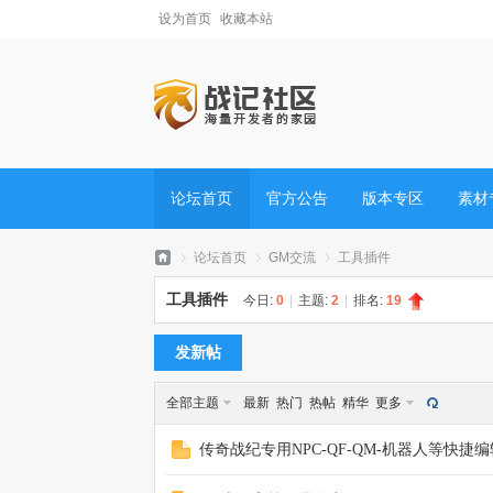
设为首页
收藏本站
论坛首页
官方公告
版本专区
素材
论坛首页
GM交流
工具插件
工具插件
今日:
0
|
主题:
2
|
排名:
19
发新帖
战
»
›
›
全部主题
最新
热门
热帖
精华
更多
传奇战纪专用NPC-QF-QM-机器人等快捷