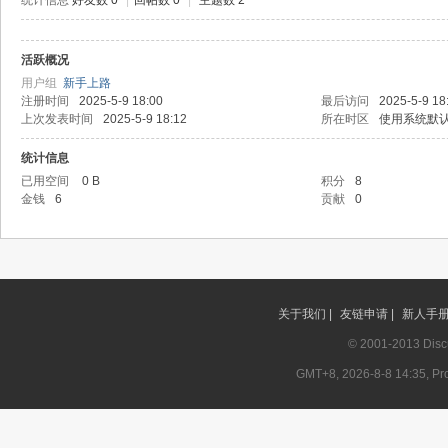
统计信息
好友数 0
|
回帖数 0
|
主题数 2
活跃概况
记
用户组
新手上路
注册时间
2025-5-9 18:00
最后访问
2025-5-9 18
上次发表时间
2025-5-9 18:12
所在时区
使用系统默
统计信息
已用空间
0 B
积分
8
金钱
6
贡献
0
论
关于我们 |
友链申请 |
新人手册 
© 2001-2013
Disc
GMT+8, 2026-8-8 14:35, Pro