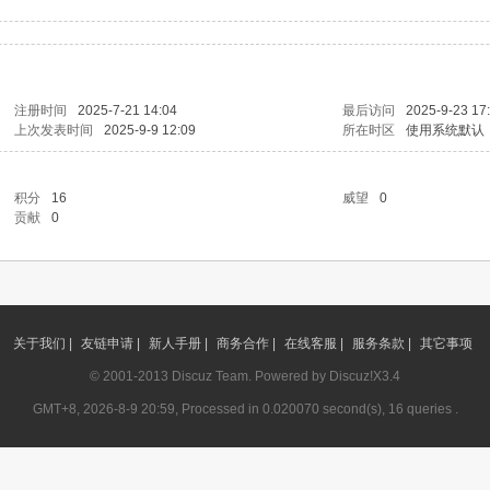
注册时间
2025-7-21 14:04
最后访问
2025-9-23 17
上次发表时间
2025-9-9 12:09
所在时区
使用系统默认
积分
16
威望
0
贡献
0
关于我们 |
友链申请 |
新人手册 |
商务合作 |
在线客服 |
服务条款 |
其它事项
© 2001-2013
Discuz Team.
Powered by
Discuz!
X3.4
GMT+8, 2026-8-9 20:59, Processed in 0.020070 second(s), 16 queries .