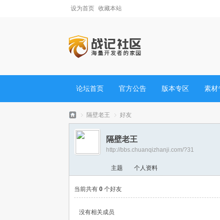
设为首页
收藏本站
论坛首页
官方公告
版本专区
素材
隔壁老王
好友
隔壁老王
http://bbs.chuanqizhanji.com/?31
战
›
›
主题
个人资料
当前共有
0
个好友
没有相关成员